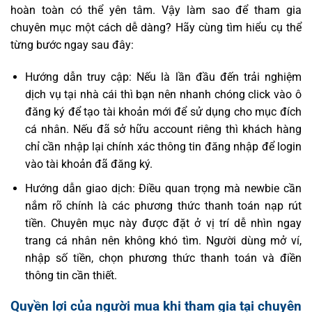
hoàn toàn có thể yên tâm. Vậy làm sao để tham gia
chuyên mục một cách dễ dàng? Hãy cùng tìm hiểu cụ thể
từng bước ngay sau đây:
Hướng dẫn truy cập: Nếu là lần đầu đến trải nghiệm
dịch vụ tại nhà cái thì bạn nên nhanh chóng click vào ô
đăng ký để tạo tài khoản mới để sử dụng cho mục đích
cá nhân. Nếu đã sở hữu account riêng thì khách hàng
chỉ cần nhập lại chính xác thông tin đăng nhập để login
vào tài khoản đã đăng ký.
Hướng dẫn giao dịch: Điều quan trọng mà newbie cần
nắm rõ chính là các phương thức thanh toán nạp rút
tiền. Chuyên mục này được đặt ở vị trí dễ nhìn ngay
trang cá nhân nên không khó tìm. Người dùng mở ví,
nhập số tiền, chọn phương thức thanh toán và điền
thông tin cần thiết.
Quyền lợi của người mua khi tham gia tại chuyên