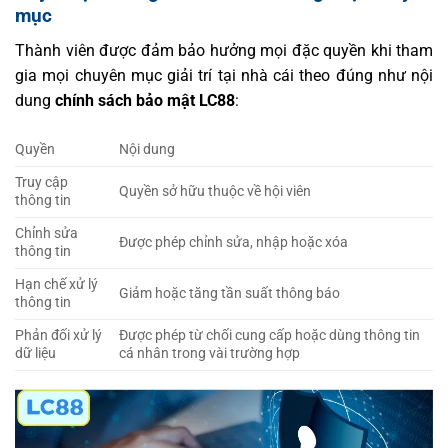
mục
Thành viên được đảm bảo hưởng mọi đặc quyền khi tham
gia mọi chuyên mục giải trí tại nhà cái theo đúng như nội
dung
chính sách bảo mật LC88
:
Quyền
Nội dung
Truy cập
Quyền sở hữu thuộc về hội viên
thông tin
Chỉnh sửa
Được phép chỉnh sửa, nhập hoặc xóa
thông tin
Hạn chế xử lý
Giảm hoặc tăng tần suất thông báo
thông tin
Phản đối xử lý
Được phép từ chối cung cấp hoặc dùng thông tin
dữ liệu
cá nhân trong vài trường hợp