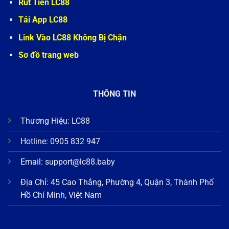
Rút Tiền LC88
Tải App LC88
Link Vào LC88 Không Bị Chặn
Sơ đồ trang web
THÔNG TIN
Thương Hiệu: LC88
Hotline: 0905 832 947
Email:
support@lc88.baby
Địa Chỉ: 45 Cao Thắng, Phường 4, Quận 3, Thành Phố
Hồ Chí Minh, Việt Nam