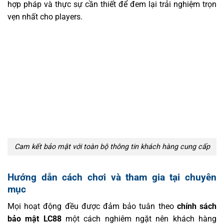
hợp pháp và thực sự cần thiết để đem lại trải nghiệm trọn
vẹn nhất cho players.
Cam kết bảo mật với toàn bộ thông tin khách hàng cung cấp
Hướng dẫn cách chơi và tham gia tại chuyên
mục
Mọi hoạt động đều được đảm bảo tuân theo
chính sách
bảo mật LC88
một cách nghiêm ngặt nên khách hàng