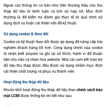
Ngoài các thông tin cơ bản như trên thương hiệu còn thu
thập dữ liệu từ bình luận và lịch sử nạp rút. Mục đích
thường là để kiểm tra đánh giá thực tế từ quá trình sử
dụng dịch vụ hoặc cải thiện vấn đề kỹ thuật.
Sử dụng cookie & theo dõi
Cookie và kỹ thuật theo dõi được áp dụng để nâng cấp trải
nghiệm khách hàng tốt hơn. Công dụng chính của cookie
là nhận biết players và ghi lại sở thích, hành vi để thuận
tiện cho việc cá nhân hóa website. Nhà cái cam kết toàn bộ
dữ liệu thu thập được đều được sử dụng nhằm mục đích
cải thiện chất lượng và phục vụ thành viên.
Hoạt động thu thập dữ liệu
Khuôn khổ hoạt động thu thập dữ liệu theo
chính sách bảo
mật LC88
được thống kê chi tiết như sau: