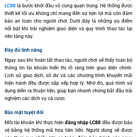
LC88
là bước khởi đầu vô cùng quan trọng. Hệ thống được
thiết kế tối ưu không chỉ mang đến sự tiện lợi mà còn đảm
bảo an toàn cho người chơi. Dưới đây là những ưu điểm
nổi bật khi trải nghiệm giao diện và quy trình thao tác tại
nền tảng này.
Đầy đủ tính năng
Ngay sau khi hoàn tất thao tác, người chơi sẽ thấy toàn bộ
thông tin tài khoản hiển thị rõ ràng trên giao diện chính.
Lịch sử giao dịch, số dư và các chương trình khuyến mãi
hiện hành đều được sắp xếp hợp lý. Nhờ đó, quá trình sử
dụng diễn ra thuận tiện, giúp bạn nhanh chóng bắt đầu trải
nghiệm các dịch vụ cá cược.
Bảo mật tuyệt đối
Mỗi tài khoản khi thực hiện
đăng nhập LC88
đều được bảo
vệ bằng hệ thống mã hóa tiên tiến. Người dùng sẽ được