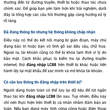
thường đến từ đường truyền, thiết bị hoặc thao tác chưa
chính xác. Để giúp bạn yên tâm hơn khi trải nghiệm, dưới
đây là tổng hợp các câu hỏi thường gặp cùng hướng xử lý
rõ ràng.
Đã đúng thông tin nhưng hệ thống không chấp nhận
Điều này có thể do kết nối mạng bị gián đoạn, máy chủ
đang bảo trì hoặc bạn vô tình gõ sai dấu câu, chữ hoa.
Ngoài ra, tài khoản cũng có thể bị khóa tạm thời vì lý do
bảo mật. Cách khắc phục là kiểm tra lại đường truyền
internet, thử
đăng nhập LC88
trên thiết bị khác hoặc tiến
hành lấy lại mật khẩu để xác minh và mở khóa tài khoản.
Có cần lưu thông tin đăng nhập trên thiết bị?
Người dùng hoàn toàn có thể lưu lại dữ liệu để rút ngắn
thao tác khi
đăng nhập LC88
lần sau. Tuy nhiên, điều này
chỉ nên thực hiện trên thiết bị cá nhân nhằm đảm bảo an
toàn. Nếu bạn dùng máy tính công cộng hoặc điện thoại