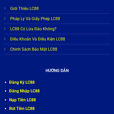
Giới Thiệu LC88
Pháp Lý Và Giấy Phép LC88
LC88 Có Lừa Đảo Không?
Điều Khoản Và Điều Kiện LC88
Chính Sách Bảo Mật LC88
HƯỚNG DẪN
Đăng Ký LC88
Đăng Nhập LC88
Nạp Tiền LC88
Rút Tiền LC88