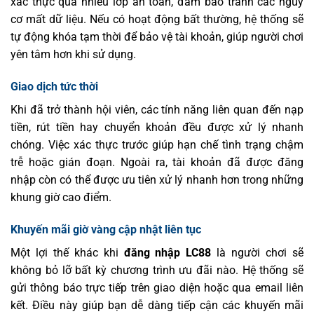
xác thực qua nhiều lớp an toàn, đảm bảo tránh các nguy
cơ mất dữ liệu. Nếu có hoạt động bất thường, hệ thống sẽ
tự động khóa tạm thời để bảo vệ tài khoản, giúp người chơi
yên tâm hơn khi sử dụng.
Giao dịch tức thời
Khi đã trở thành hội viên, các tính năng liên quan đến nạp
tiền, rút tiền hay chuyển khoản đều được xử lý nhanh
chóng. Việc xác thực trước giúp hạn chế tình trạng chậm
trễ hoặc gián đoạn. Ngoài ra, tài khoản đã được đăng
nhập còn có thể được ưu tiên xử lý nhanh hơn trong những
khung giờ cao điểm.
Khuyến mãi giờ vàng cập nhật liên tục
Một lợi thế khác khi
đăng nhập LC88
là người chơi sẽ
không bỏ lỡ bất kỳ chương trình ưu đãi nào. Hệ thống sẽ
gửi thông báo trực tiếp trên giao diện hoặc qua email liên
kết. Điều này giúp bạn dễ dàng tiếp cận các khuyến mãi