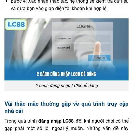
Bước 4: Xác nhận thao tác, hệ thống sẽ kiểm tra dữ liệu
và đưa bạn vào giao diện tài khoản khi hợp lệ.
2 cách đăng nhập LC88 dễ dàng
Vài thắc mắc thường gặp về quá trình truy cập
nhà cái
Trong quá trình
đăng nhập LC88
, đôi khi người chơi có thể
gặp phải một số lỗi ngoài ý muốn. Những vấn đề này