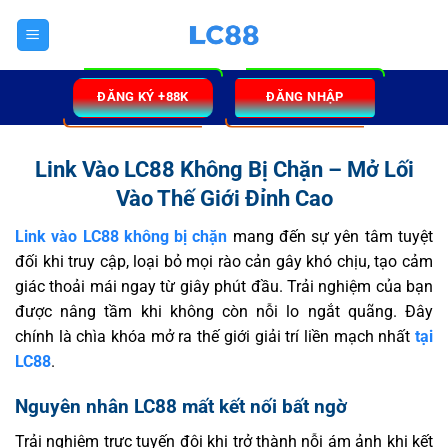
ĐĂNG KÝ +88K
ĐĂNG NHẬP
Link Vào LC88 Không Bị Chặn – Mở Lối
Vào Thế Giới Đỉnh Cao
Link vào LC88 không bị chặn
mang đến sự yên tâm tuyệt
đối khi truy cập, loại bỏ mọi rào cản gây khó chịu, tạo cảm
giác thoải mái ngay từ giây phút đầu. Trải nghiệm của bạn
được nâng tầm khi không còn nỗi lo ngắt quãng. Đây
chính là chìa khóa mở ra thế giới giải trí liền mạch nhất
tại
LC88
.
Nguyên nhân LC88 mất kết nối bất ngờ
Trải nghiệm trực tuyến đôi khi trở thành nỗi ám ảnh khi kết