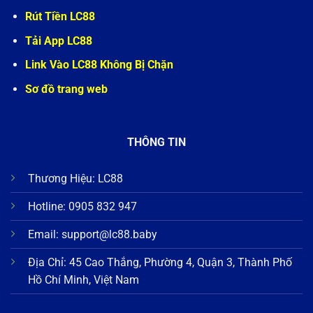
Rút Tiền LC88
Tải App LC88
Link Vào LC88 Không Bị Chặn
Sơ đồ trang web
THÔNG TIN
Thương Hiệu: LC88
Hotline: 0905 832 947
Email:
support@lc88.baby
Địa Chỉ: 45 Cao Thắng, Phường 4, Quận 3, Thành Phố
Hồ Chí Minh, Việt Nam