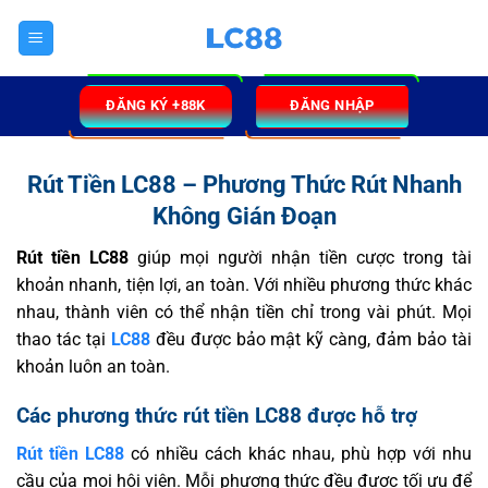
ĐĂNG KÝ +88K
ĐĂNG NHẬP
Rút Tiền LC88 – Phương Thức Rút Nhanh
Không Gián Đoạn
Rút tiền LC88
giúp mọi người nhận tiền cược trong tài
khoản nhanh, tiện lợi, an toàn. Với nhiều phương thức khác
nhau, thành viên có thể nhận tiền chỉ trong vài phút. Mọi
thao tác tại
LC88
đều được bảo mật kỹ càng, đảm bảo tài
khoản luôn an toàn.
Các phương thức rút tiền LC88 được hỗ trợ
Rút tiền LC88
có nhiều cách khác nhau, phù hợp với nhu
cầu của mọi hội viên. Mỗi phương thức đều được tối ưu để