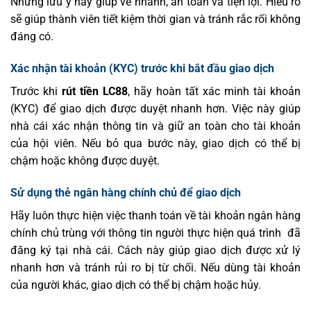
Những lưu ý này giúp về nhanh, an toàn và tiện lợi. Hiểu rõ
sẽ giúp thành viên tiết kiệm thời gian và tránh rắc rối không
đáng có.
Xác nhận tài khoản (KYC) trước khi bắt đầu giao dịch
Trước khi
rút tiền LC88
, hãy hoàn tất xác minh tài khoản
(KYC) để giao dịch được duyệt nhanh hơn. Việc này giúp
nhà cái xác nhận thông tin và giữ an toàn cho tài khoản
của hội viên. Nếu bỏ qua bước này, giao dịch có thể bị
chậm hoặc không được duyệt.
Sử dụng thẻ ngân hàng chính chủ để giao dịch
Hãy luôn thực hiện việc thanh toán về tài khoản ngân hàng
chính chủ trùng với thông tin người thực hiện quá trình đã
đăng ký tại nhà cái. Cách này giúp giao dịch được xử lý
nhanh hơn và tránh rủi ro bị từ chối. Nếu dùng tài khoản
của người khác, giao dịch có thể bị chậm hoặc hủy.