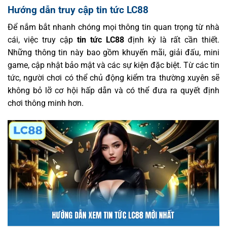
Hướng dẫn truy cập tin tức LC88
Để nắm bắt nhanh chóng mọi thông tin quan trọng từ nhà
cái, việc truy cập
tin tức LC88
định kỳ là rất cần thiết.
Những thông tin này bao gồm khuyến mãi, giải đấu, mini
game, cập nhật bảo mật và các sự kiện đặc biệt. Từ các tin
tức, người chơi có thể chủ động kiểm tra thường xuyên sẽ
không bỏ lỡ cơ hội hấp dẫn và có thể đưa ra quyết định
chơi thông minh hơn.