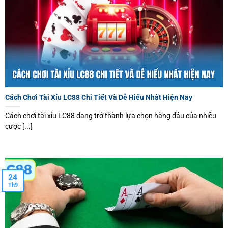
Cách Chơi Tài Xỉu LC88 Chi Tiết Và Dễ Hiểu Nhất Hiện Nay
Cách chơi tài xỉu LC88 đang trở thành lựa chọn hàng đầu của nhiều
cược [...]
24
Th9