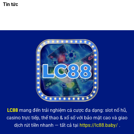
Tin tức
LC88
mang đến trải nghiệm cá cược đa dạng: slot nổ hũ,
casino trực tiếp, thể thao & xổ số với bảo mật cao và giao
dịch rút tiền nhanh — tất cả tại
https://lc88.baby/
.