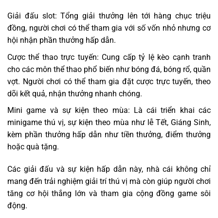
Giải đấu slot: Tổng giải thưởng lên tới hàng chục triệu
đồng, người chơi có thể tham gia với số vốn nhỏ nhưng cơ
hội nhận phần thưởng hấp dẫn.
Cược thể thao trực tuyến: Cung cấp tỷ lệ kèo cạnh tranh
cho các môn thể thao phổ biến như bóng đá, bóng rổ, quần
vợt. Người chơi có thể tham gia đặt cược trực tuyến, theo
dõi kết quả, nhận thưởng nhanh chóng.
Mini game và sự kiện theo mùa: Là cái triển khai các
minigame thú vị, sự kiện theo mùa như lễ Tết, Giáng Sinh,
kèm phần thưởng hấp dẫn như tiền thưởng, điểm thưởng
hoặc quà tặng.
Các giải đấu và sự kiện hấp dẫn này, nhà cái không chỉ
mang đến trải nghiệm giải trí thú vị mà còn giúp người chơi
tăng cơ hội thắng lớn và tham gia cộng đồng game sôi
động.